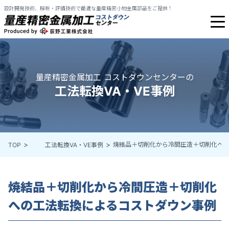
設計開発技術、解析・評価技術で最適な量産精密小物金属部品をご提供！
量産精密金属加工 コストダウンセンターの
工法転換VA・VE事例
焼結品＋切削化から冷間圧造＋切削化へ
TOP
工法転換VA・VE事例
焼結品＋切削化から冷間圧造＋切削化
への工法転換によるコストダウン事例