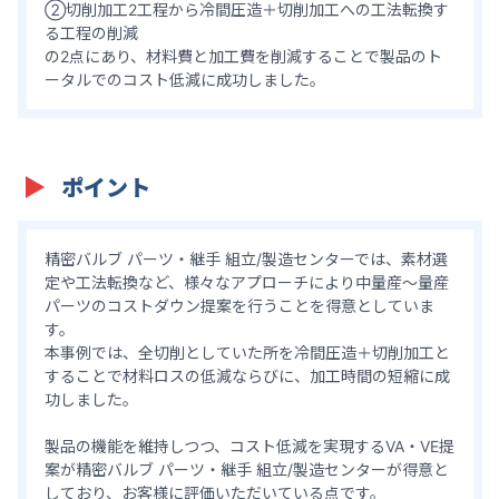
②切削加工2工程から冷間圧造＋切削加工への工法転換す
る工程の削減
の2点にあり、材料費と加工費を削減することで製品のト
ータルでのコスト低減に成功しました。
ポイント
精密バルブ パーツ・継手 組立/製造センターでは、素材選
定や工法転換など、様々なアプローチにより中量産～量産
パーツのコストダウン提案を行うことを得意としていま
す。
本事例では、全切削としていた所を冷間圧造＋切削加工と
することで材料ロスの低減ならびに、加工時間の短縮に成
功しました。
製品の機能を維持しつつ、コスト低減を実現するVA・VE提
案が精密バルブ パーツ・継手 組立/製造センターが得意と
しており、お客様に評価いただいている点です。