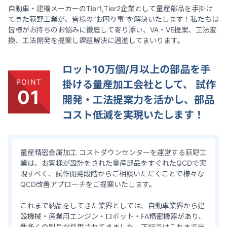
自動車・建機メーカーのTier1,Tier2企業として量産部品を手掛け
てきた荻野工業が、皆様の”お困り事”を解決いたします！私たちは
皆様がお持ちのお悩みに徹底して寄り添い、VA・VE提案、工法変
換、工法開発を提案し課題解決に邁進してまいります。
ロット10万個/月以上の部品を手
POINT
掛ける量産加工会社として、
試作
01
開発・工法提案力を活かし、部品
コスト低減を実現いたします！
量産精密金属加工 コストダウンセンターを運営する荻野工
業は、お客様が設計をされた量産部品をすぐれたQCDで実
現すべく、試作開発段階からご相談いただくことで様々な
QCD改善アプローチをご提案いたします。
これまで納品をしてきた業界としては、自動車業界から建
設機械・産業用エンジン・ロボット・FA精密機器があり、
数多くの製品が採用されてきました。下記ではこれまで当