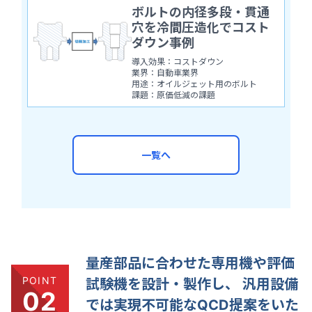
ボルトの内径多段・貫通
穴を冷間圧造化でコスト
ダウン事例
導入効果：コストダウン
業界：自動車業界
用途：オイルジェット用のボルト
課題：原価低減の課題
一覧へ
量産部品に合わせた専用機や評価
POINT
試験機を設計・製作し、
汎用設備
02
では実現不可能なQCD提案をいた