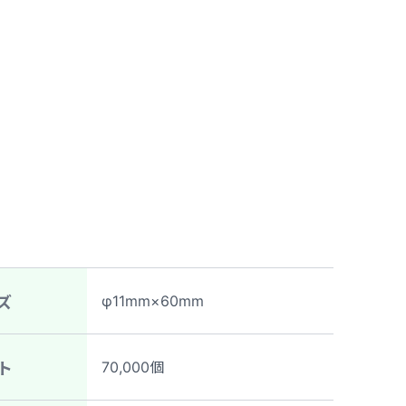
φ11mm×60mm
ズ
70,000個
ト